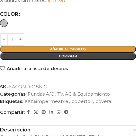
3 cuotas sin interés:
$
17.757
Alternative:
COLOR
AÑADIR AL CARRITO
COMPRAR
Añadir a la lista de deseos
SKU:
ACONDIC.86-G
Categorías:
Fundas A/C
,
TV, AC & Equipamiento
Etiquetas:
100%impermeable
,
cobertor
,
coverall
Compartir:
Descripción