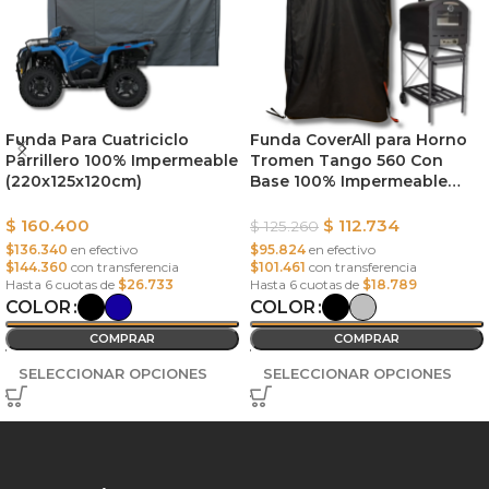
Funda Para Cuatriciclo
Funda CoverAll para Horno
Parrillero 100% Impermeable
Tromen Tango 560 Con
(220x125x120cm)
Base 100% Impermeable
(65x88x135cm)
$
160.400
$
112.734
$
125.260
$136.340
en efectivo
$95.824
en efectivo
$144.360
con transferencia
$101.461
con transferencia
Hasta 6 cuotas de
$26.733
Hasta 6 cuotas de
$18.789
COLOR
COLOR
COMPRAR
COMPRAR
SELECCIONAR OPCIONES
SELECCIONAR OPCIONES