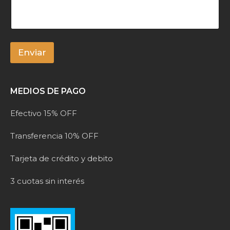
n
s
a
j
e
*
Enviar
A
l
MEDIOS DE PAGO
t
e
Efectivo 15% OFF
r
n
Transferencia 10% OFF
a
t
Tarjeta de crédito y debito
i
v
3 cuotas sin interés
e
: