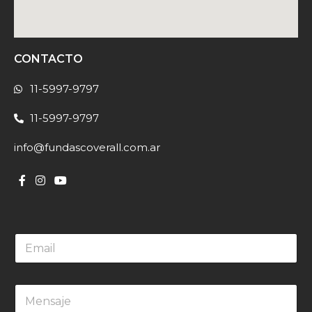
CONTACTO
11-5997-9797
11-5997-9797
info@fundascoverall.com.ar
E
m
a
i
M
l
e
*