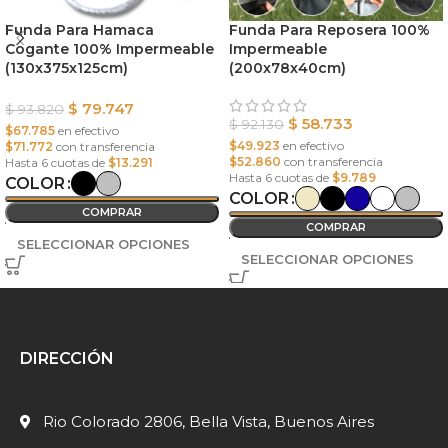
Funda Para Hamaca
Funda Para Reposera 100%
Cogante 100% Impermeable
Impermeable
(130x375x125cm)
(200x78x40cm)
$
79.747
$
93.820
$
58.733
$
92.130
$67.785
en efectivo
$49.923
en efectivo
$71.772
con transferencia
$52.860
con transferencia
Hasta 6 cuotas de
$13.291
Hasta 6 cuotas de
$9.789
COLOR
COLOR
COMPRAR
COMPRAR
SELECCIONAR OPCIONES
SELECCIONAR OPCIONES
DIRECCIÓN
Rio Colorado 2806, Bella Vista, Buenos Aires