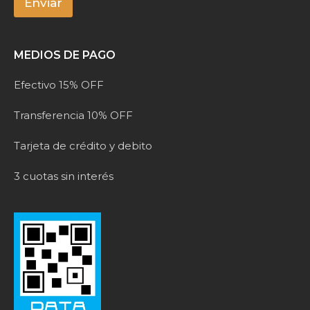
*
Enviar
A
l
MEDIOS DE PAGO
t
e
Efectivo 15% OFF
r
n
Transferencia 10% OFF
a
t
Tarjeta de crédito y debito
i
v
3 cuotas sin interés
e
: