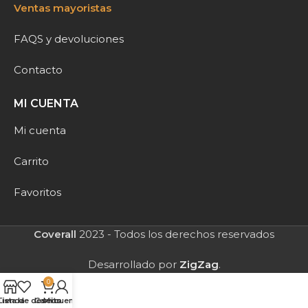
Ventas mayoristas
FAQS y devoluciones
Contacto
MI CUENTA
Mi cuenta
Carrito
Favoritos
Coverall
2023 - Todos los derechos reservados
Desarrollado por
ZigZag
.
0
Tienda
Lista de deseos
Carrito
Mi cuenta