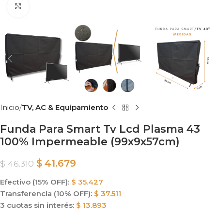
Clic para ampliar
Inicio
TV, AC & Equipamiento
Funda Para Smart Tv Lcd Plasma 43
100% Impermeable (99x9x57cm)
$
41.679
$
46.310
Efectivo (15% OFF):
$
35.427
Transferencia (10% OFF):
$
37.511
3 cuotas sin interés:
$
13.893