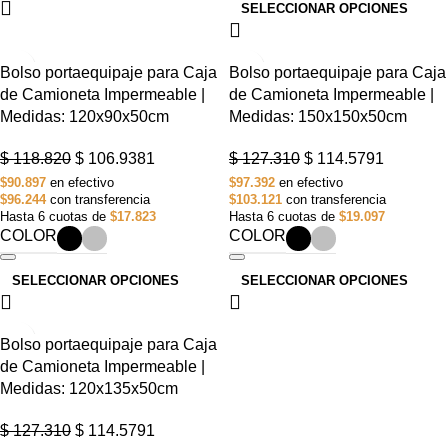
SELECCIONAR OPCIONES
-10%
-10%
Bolso portaequipaje para Caja
Bolso portaequipaje para Caja
AGOTADO
AGOTADO
de Camioneta Impermeable |
de Camioneta Impermeable |
Medidas: 120x90x50cm
Medidas: 150x150x50cm
$
118.820
$
106.938
1
$
127.310
$
114.579
1
$90.897
en efectivo
$97.392
en efectivo
$96.244
con transferencia
$103.121
con transferencia
Hasta 6 cuotas de
$17.823
Hasta 6 cuotas de
$19.097
COLOR
COLOR
SELECCIONAR OPCIONES
SELECCIONAR OPCIONES
-10%
Bolso portaequipaje para Caja
AGOTADO
de Camioneta Impermeable |
Medidas: 120x135x50cm
$
127.310
$
114.579
1