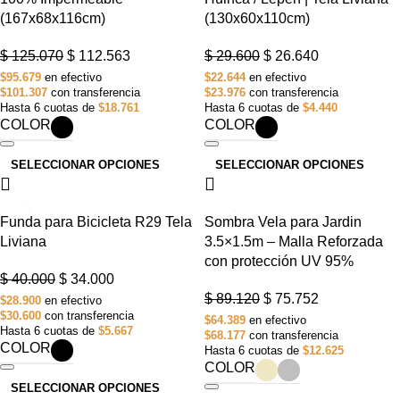
(167x68x116cm)
(130x60x110cm)
$
125.070
$
112.563
$
29.600
$
26.640
$95.679
en efectivo
$22.644
en efectivo
$101.307
con transferencia
$23.976
con transferencia
Hasta 6 cuotas de
$18.761
Hasta 6 cuotas de
$4.440
COLOR
COLOR
SELECCIONAR OPCIONES
SELECCIONAR OPCIONES
-15%
-15%
Funda para Bicicleta R29 Tela
Sombra Vela para Jardin
Liviana
3.5×1.5m – Malla Reforzada
con protección UV 95%
$
40.000
$
34.000
$
89.120
$
75.752
$28.900
en efectivo
$30.600
con transferencia
$64.389
en efectivo
Hasta 6 cuotas de
$5.667
$68.177
con transferencia
COLOR
Hasta 6 cuotas de
$12.625
COLOR
SELECCIONAR OPCIONES