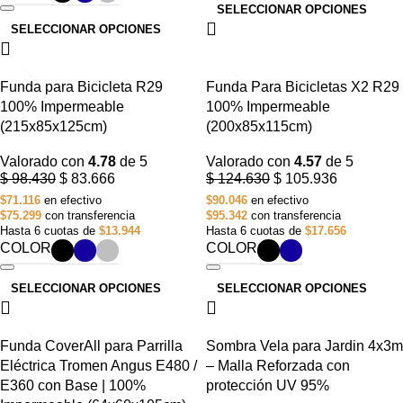
SELECCIONAR OPCIONES
SELECCIONAR OPCIONES
-15%
-15%
Funda para Bicicleta R29
Funda Para Bicicletas X2 R29
100% Impermeable
100% Impermeable
(215x85x125cm)
(200x85x115cm)
Valorado con
4.78
de 5
Valorado con
4.57
de 5
$
98.430
$
83.666
$
124.630
$
105.936
$71.116
en efectivo
$90.046
en efectivo
$75.299
con transferencia
$95.342
con transferencia
Hasta 6 cuotas de
$13.944
Hasta 6 cuotas de
$17.656
COLOR
COLOR
SELECCIONAR OPCIONES
SELECCIONAR OPCIONES
-10%
-15%
Funda CoverAll para Parrilla
Sombra Vela para Jardin 4x3m
Eléctrica Tromen Angus E480 /
– Malla Reforzada con
E360 con Base | 100%
protección UV 95%