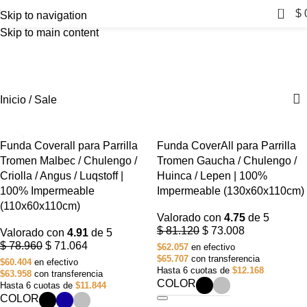
0
$
Skip to navigation
Skip to main content
Sale
Categorías
Inicio
Sale
-10%
-10%
Funda Coverall para Parrilla
Funda CoverAll para Parrilla
Tromen Malbec / Chulengo /
Tromen Gaucha / Chulengo /
Criolla / Angus / Luqstoff |
Huinca / Lepen | 100%
100% Impermeable
Impermeable (130x60x110cm)
(110x60x110cm)
Valorado con
4.75
de 5
$
81.120
$
73.008
Valorado con
4.91
de 5
$
78.960
$
71.064
$62.057
en efectivo
$65.707
con transferencia
$60.404
en efectivo
Hasta 6 cuotas de
$12.168
$63.958
con transferencia
COLOR
Hasta 6 cuotas de
$11.844
COLOR