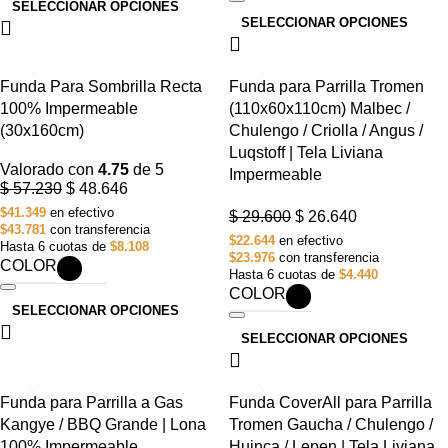
SELECCIONAR OPCIONES
SELECCIONAR OPCIONES
-15%
-10%
Funda Para Sombrilla Recta
Funda para Parrilla Tromen
100% Impermeable
(110x60x110cm) Malbec /
(30x160cm)
Chulengo / Criolla / Angus /
Luqstoff | Tela Liviana
Valorado con
4.75
de 5
Impermeable
$
57.230
$
48.646
$41.349
en efectivo
$
29.600
$
26.640
$43.781
con transferencia
$22.644
en efectivo
Hasta 6 cuotas de
$8.108
$23.976
con transferencia
COLOR
Hasta 6 cuotas de
$4.440
COLOR
SELECCIONAR OPCIONES
SELECCIONAR OPCIONES
-10%
-10%
Funda para Parrilla a Gas
Funda CoverAll para Parrilla
Kangye / BBQ Grande | Lona
Tromen Gaucha / Chulengo /
100% Impermeable
Huinca / Lepen | Tela Liviana