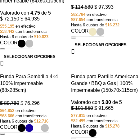
Impermeable (64x60x105cm)
$
114.580
$
97.393
Valorado con
4.75
de 5
$82.784
en efectivo
$
72.150
$
64.935
$87.654
con transferencia
Hasta 6 cuotas de
$16.232
$55.195
en efectivo
COLOR
$58.442
con transferencia
Hasta 6 cuotas de
$10.823
COLOR
SELECCIONAR OPCIONES
SELECCIONAR OPCIONES
-15%
-10%
Funda Para Sombrilla 4×4
Funda para Parrilla Americana
100% Impermeable
Grande / BBQ a Gas | 100%
(68x285cm)
Impermeable (150x70x115cm)
Valorado con
5.00
de 5
$
89.760
$
76.296
$
101.850
$
91.665
$64.852
en efectivo
$77.915
en efectivo
$68.666
con transferencia
$82.499
con transferencia
Hasta 6 cuotas de
$12.716
Hasta 6 cuotas de
$15.278
COLOR
COLOR