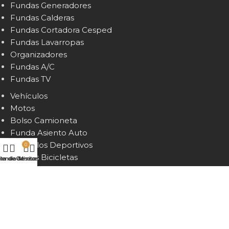
Fundas Generadores
Fundas Calderas
Fundas Cortadora Cesped
Fundas Lavarropas
Organizadores
Fundas A/C
Fundas TV
Vehículos
Motos
Bolso Camioneta
Funda Asiento Auto
Vehículos Deportivos
0
Fundas Bicicletas
sta de deseos
ienda
Carrito
Mi cuenta
Fundas Carros Golf
Fundas Cuatriciclos
Almohadones & Colchonetas
Colchon Mascotas Perros
Fundas Colchones