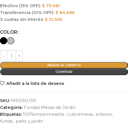
Efectivo (15% OFF):
$
79.981
Transferencia (10% OFF):
$
84.686
3 cuotas sin interés:
$
31.365
Alternative:
COLOR
AÑADIR AL CARRITO
COMPRAR
Añadir a la lista de deseos
SKU:
MES150.100
Categoría:
Fundas Mesas de Jardin
Etiquetas:
100%impermeable
,
cubremesa
,
exterior
,
funda
,
patio y jardin