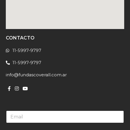
CONTACTO
11-5997-9797
11-5997-9797
info@fundascoverall.com.ar
E
m
a
i