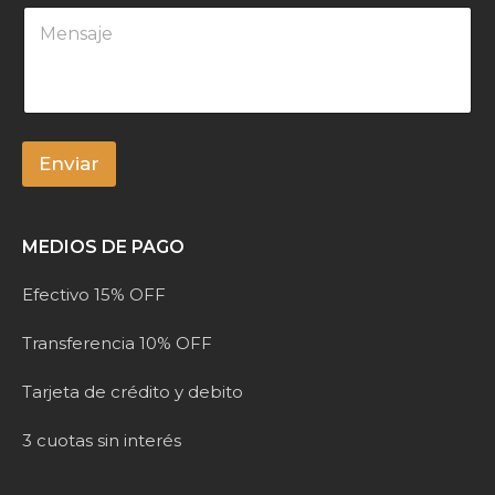
M
l
e
*
n
s
a
j
e
*
Enviar
A
l
MEDIOS DE PAGO
t
e
Efectivo 15% OFF
r
n
Transferencia 10% OFF
a
t
Tarjeta de crédito y debito
i
v
3 cuotas sin interés
e
: