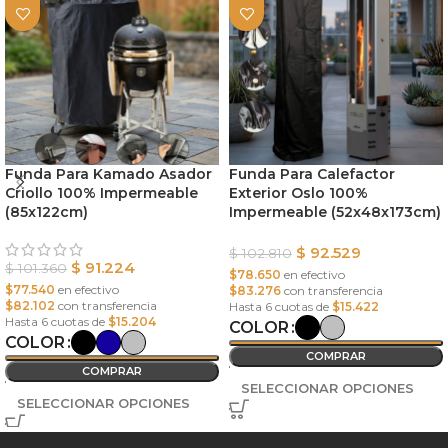
Funda Para Kamado Asador
Funda Para Calefactor
Criollo 100% Impermeable
Exterior Oslo 100%
(85x122cm)
Impermeable (52x48x173cm)
$
92.529
$
102.810
$
91.224
$
101.360
$78.650
en efectivo
$77.540
en efectivo
$83.276
con transferencia
$82.102
con transferencia
Hasta 6 cuotas de
$15.422
Hasta 6 cuotas de
$15.204
COLOR
COLOR
COMPRAR
COMPRAR
SELECCIONAR OPCIONES
SELECCIONAR OPCIONES