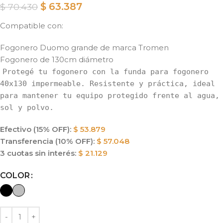
$
63.387
$
70.430
Compatible con:
Fogonero Duomo grande de marca Tromen
Fogonero de 130cm diámetro
Protegé tu fogonero con la funda para fogonero
40x130 impermeable. Resistente y práctica, ideal
para mantener tu equipo protegido frente al agua,
sol y polvo.
Efectivo (15% OFF):
$
53.879
Transferencia (10% OFF):
$
57.048
3 cuotas sin interés:
$
21.129
Alternative:
COLOR