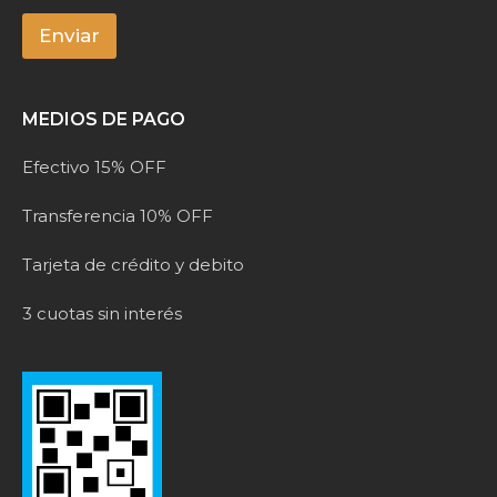
e
*
Enviar
A
l
MEDIOS DE PAGO
t
e
Efectivo 15% OFF
r
n
Transferencia 10% OFF
a
t
Tarjeta de crédito y debito
i
v
3 cuotas sin interés
e
: