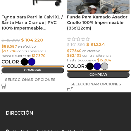
Funda para Parrilla Calvi XL /
Funda Para Kamado Asador
Santa María Grande | PVC
Criollo 100% Impermeable
100% Impermeable
(85x122cm)
(225x70x110cm)
$
104.220
$
115.800
$
91.224
$
101.360
$88.587
en efectivo
$77.540
en efectivo
$93.798
con transferencia
$82.102
con transferencia
Hasta 6 cuotas de
$17.370
Hasta 6 cuotas de
$15.204
COLOR
COLOR
COMPRAR
COMPRAR
SELECCIONAR OPCIONES
SELECCIONAR OPCIONES
DIRECCIÓN