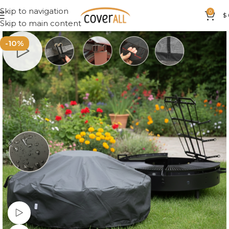
Skip to navigation
0
$
Skip to main content
-10%
Ver vídeo