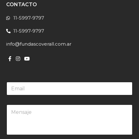
CONTACTO
11-5997-9797
11-5997-9797
info@fundascoverall.com.ar
E
m
a
i
M
l
e
*
n
s
a
j