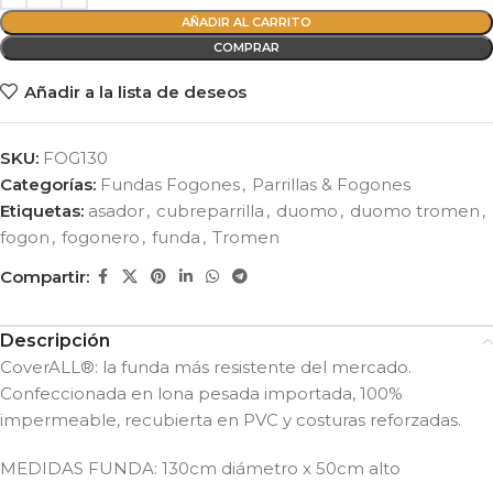
AÑADIR AL CARRITO
COMPRAR
Añadir a la lista de deseos
SKU:
FOG130
Categorías:
Fundas Fogones
,
Parrillas & Fogones
Etiquetas:
asador
,
cubreparrilla
,
duomo
,
duomo tromen
,
fogon
,
fogonero
,
funda
,
Tromen
Compartir:
Descripción
CoverALL®: la funda más resistente del mercado.
Confeccionada en lona pesada importada, 100%
impermeable, recubierta en PVC y costuras reforzadas.
MEDIDAS FUNDA: 130cm diámetro x 50cm alto