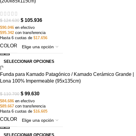
(200x85x115cm)
$
105.936
$
124.630
$90.046
en efectivo
$95.342
con transferencia
Hasta 6 cuotas de
$17.656
COLOR
SELECCIONAR OPCIONES
-10%
Funda para Kamado Patagónico / Kamado Cerámico Grande |
AGOTADO
Lona 100% Impermeable (95x135cm)
$
99.630
$
110.700
$84.686
en efectivo
$89.667
con transferencia
Hasta 6 cuotas de
$16.605
COLOR
SELECCIONAR OPCIONES