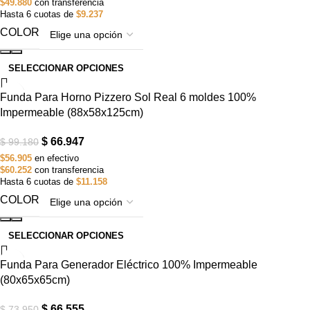
$49.880
con transferencia
Hasta 6 cuotas de
$9.237
COLOR
SELECCIONAR OPCIONES
-32%
Funda Para Horno Pizzero Sol Real 6 moldes 100%
Impermeable (88x58x125cm)
$
66.947
$
99.180
$56.905
en efectivo
$60.252
con transferencia
Hasta 6 cuotas de
$11.158
COLOR
SELECCIONAR OPCIONES
-10%
Funda Para Generador Eléctrico 100% Impermeable
(80x65x65cm)
$
66.555
$
73.950