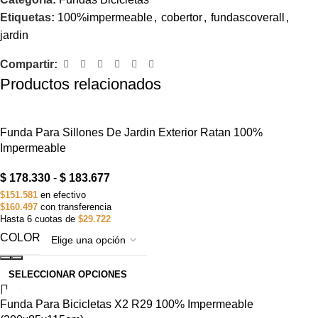
Etiquetas:
100%impermeable
,
cobertor
,
fundascoverall
,
jardin
Compartir:
Productos relacionados
-15%
Funda Para Sillones De Jardin Exterior Ratan 100%
AGOTADO
Impermeable
$
178.330
-
$
183.677
$151.581
en efectivo
$160.497
con transferencia
Hasta 6 cuotas de
$29.722
COLOR
SELECCIONAR OPCIONES
-15%
Funda Para Bicicletas X2 R29 100% Impermeable