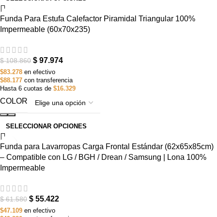
-10%
Funda Para Estufa Calefactor Piramidal Triangular 100%
AGOTADO
Impermeable (60x70x235)
$
97.974
$
108.860
$83.278
en efectivo
$88.177
con transferencia
Hasta 6 cuotas de
$16.329
COLOR
SELECCIONAR OPCIONES
-10%
Funda para Lavarropas Carga Frontal Estándar (62x65x85cm)
– Compatible con LG / BGH / Drean / Samsung | Lona 100%
Impermeable
$
55.422
$
61.580
$47.109
en efectivo