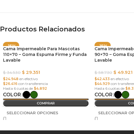
Productos Relacionados
-15%
-15%
Cama Impermeable Para Mascotas
Cama Impermeabl
110×70 – Goma Espuma Firme y Funda
90×70 – Goma Es
Lavable
Lavable
$
29.351
$
49.921
$
34.530
$
58.730
$24.948
en efectivo
$42.433
en efectivo
$26.416
con transferencia
$44.929
con transfere
Hasta 6 cuotas de
$4.892
Hasta 6 cuotas de
$8.
COLOR
COLOR
COMPRAR
CO
SELECCIONAR OPCIONES
SELECCIONAR O