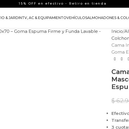
15% OFF en efectivo - Retiro en tienda
IO & JARDIN
TV, AC & EQUIPAMIENTO
VEHÍCULOS
ALMOHADONES & COL
Inicio
A
Colchon
Cama Im
Goma E
Cama
Masc
Espu
$
62.
Efectivo
Transfe
3 cuotas