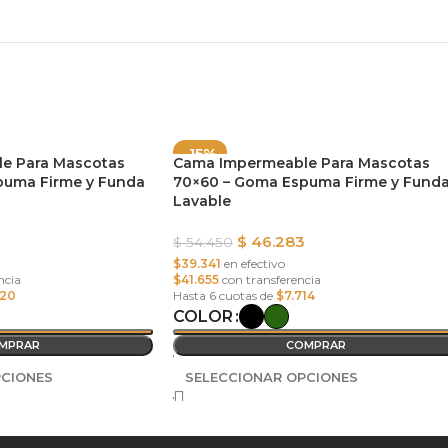
-15%
e Para Mascotas
Cama Impermeable Para Mascotas
puma Firme y Funda
70×60 – Goma Espuma Firme y Fund
Lavable
$
46.283
$
54.450
$39.341
en efectivo
ncia
$41.655
con transferencia
320
Hasta 6 cuotas de
$7.714
COLOR
MPRAR
COMPRAR
PCIONES
SELECCIONAR OPCIONES