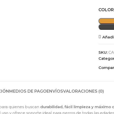
COLOR
Añadir
SKU:
CA
Categor
Compart
CIÓN
MEDIOS DE PAGO
ENVÍOS
VALORACIONES (0)
para quienes buscan
durabilidad, fácil limpieza y máximo 
l uso y ofrece soporte ideal para perros de todas las edad