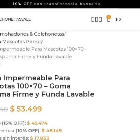
10% OFF con transferencia bancaria
Hasta
0
CHONETAS
SALE
$
0
lmohadones & Colchonetas
 Mascotas Perros
permeable Para Mascotas 100×70 –
spuma Firme y Funda Lavable
 Impermeable Para
otas 100×70 – Goma
ma Firme y Funda Lavable
$
53.499
940
 (15% OFF):
$
45.474
rencia (10% OFF):
$
48.149
 sin interés:
$
17.833