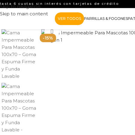
 6 cuotas sin interés con tarjetas de crédito
Skip to navigation
Skip to main content
VER TODOS
PARRILLAS & FOGONES
PAT
Clic para ampliar
-15%