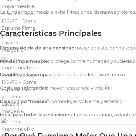
La funda impermeable evita filtraciones, derrames y olores,
Características Principales
Espuma rígida de alta densidad:
no se aplasta, brinda sopo
Funda impermeable:
protege contra humedad y suciedad.
Lavable en lavarropas:
limpieza completa sin esfuerzo.
Costuras reforzadas:
mayor resistencia y vida útil.
Diseño tipo “moisés”:
cómodo, envolvente y estético.
Ideal para todas las estaciones:
fresca en verano, aislante e
¿Por Qué Funciona Mejor Que Una