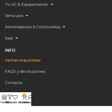
TV, AC & Equipamiento
Vehículos
Almohadones & Colchonetas
Sale
INFO
Ventas mayoristas
FAQS y devoluciones
Contacto
MI CUENTA
0
Tienda
Filtros
Lista de deseos
Carrito
Mi cuenta
Mi cuenta