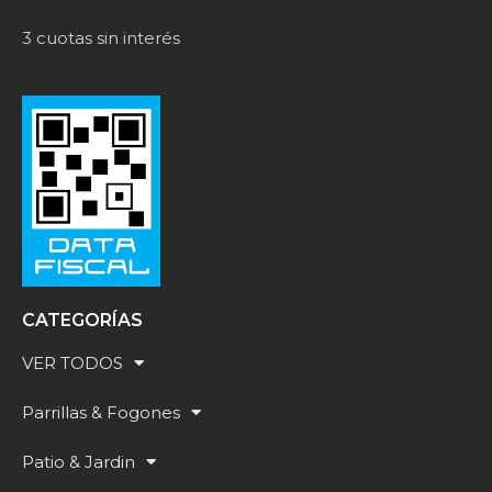
i
v
3 cuotas sin interés
e
:
CATEGORÍAS
VER TODOS
Parrillas & Fogones
Patio & Jardin