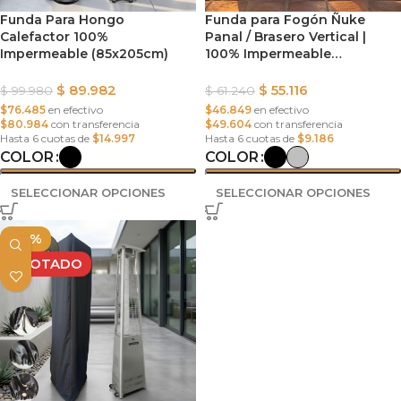
Funda Para Hongo
Funda para Fogón Ñuke
Calefactor 100%
Panal / Brasero Vertical |
Impermeable (85x205cm)
100% Impermeable
(52x32x105cm)
$
89.982
$
55.116
$
99.980
$
61.240
$76.485
en efectivo
$46.849
en efectivo
$80.984
con transferencia
$49.604
con transferencia
Hasta 6 cuotas de
$14.997
Hasta 6 cuotas de
$9.186
COLOR
COLOR
SELECCIONAR OPCIONES
SELECCIONAR OPCIONES
-10%
AGOTADO