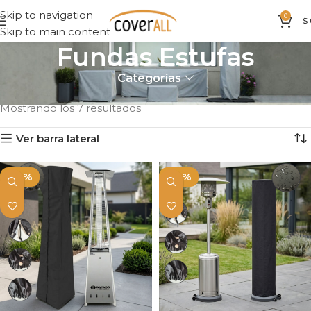
Skip to navigation
0
$
Skip to main content
Fundas Estufas
Categorías
Inicio
Parrillas & Fogones
Fundas Estufas
Mostrando los 7 resultados
Ver barra lateral
-10%
-10%