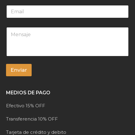
E
m
a
i
M
l
e
*
n
s
a
j
e
*
Enviar
A
l
MEDIOS DE PAGO
t
e
Efectivo 15% OFF
r
n
Transferencia 10% OFF
a
t
Tarjeta de crédito y debito