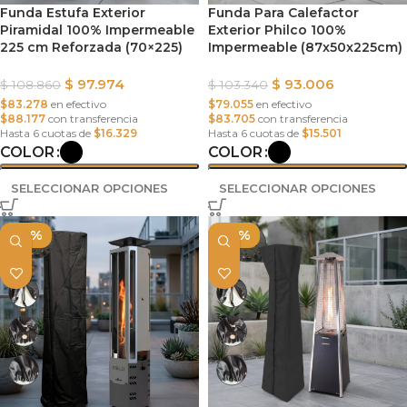
Funda Estufa Exterior
Funda Para Calefactor
Piramidal 100% Impermeable
Exterior Philco 100%
225 cm Reforzada (70×225)
Impermeable (87x50x225cm)
$
97.974
$
93.006
$
108.860
$
103.340
$83.278
en efectivo
$79.055
en efectivo
$88.177
con transferencia
$83.705
con transferencia
Hasta 6 cuotas de
$16.329
Hasta 6 cuotas de
$15.501
COLOR
COLOR
SELECCIONAR OPCIONES
SELECCIONAR OPCIONES
-10%
-10%