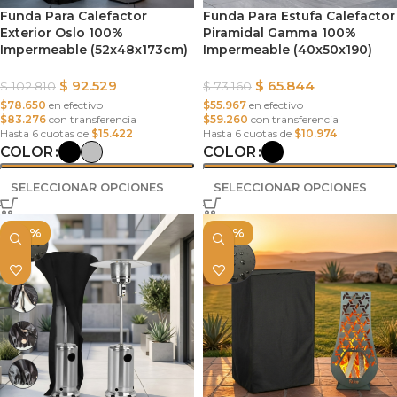
Funda Para Calefactor
Funda Para Estufa Calefactor
Exterior Oslo 100%
Piramidal Gamma 100%
Impermeable (52x48x173cm)
Impermeable (40x50x190)
$
92.529
$
65.844
$
102.810
$
73.160
$78.650
en efectivo
$55.967
en efectivo
$83.276
con transferencia
$59.260
con transferencia
Hasta 6 cuotas de
$15.422
Hasta 6 cuotas de
$10.974
COLOR
COLOR
SELECCIONAR OPCIONES
SELECCIONAR OPCIONES
-10%
-10%